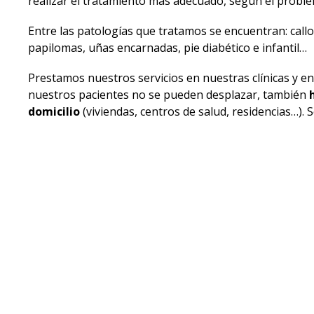
realizar el tratamiento más adecuado, según el proble
Entre las patologías que tratamos se encuentran: call
papilomas, uñas encarnadas, pie diabético e infantil…
Prestamos nuestros servicios en nuestras clínicas y en
nuestros pacientes no se pueden desplazar, también
domicilio
(viviendas, centros de salud, residencias…). 
solicitarnos una cita y acudiremos a donde se encuentr
menor tiempo posible.
En la
Clínica Podolóxica Santa Icía
y en la
Clínica Po
disponemos de
convenios con diferentes compañía
ofrecen cobertura podológica.
Póngase en contacto
con nosotros y le facilitaremos 