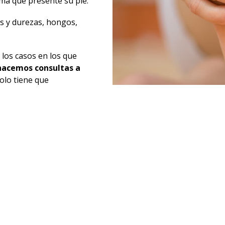
ma que presente su pie.
os y durezas, hongos,
 los casos en los que
hacemos consultas a
Solo tiene que
e para atenderle en el
dológica Eva García
,
s de seguros
que le
una
cita previa
.